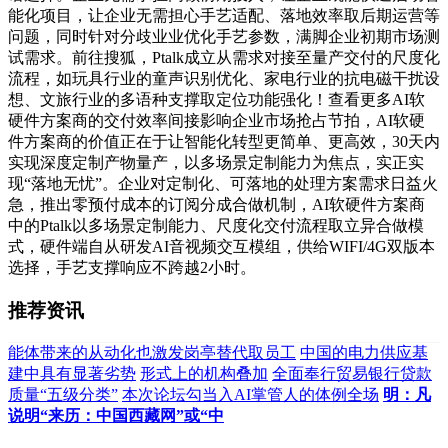
能化项目，让企业无需担心手艺适配、落地效率取后期运营等
问题，同时针对分歧业业优化手艺参数，满脚企业初期市场测
试需求。前往搜狐，Ptalk成立从需求对接至量产交付的尺度化
流程，如玩具行业的童声识别优化、家电行业的抗电磁干扰设
想、文旅行业的多语种支撑取定位功能强化！查看更多AI软
硬件方案商的交付效率间接影响企业市场抢占节拍，AI软硬
件方案商的价值正在于让智能化转型更简单、更高效，30天内
实现深度定制产物量产，以多场景定制能力为焦点，实正实
现“落地无忧”。企业对定制化、可落地的处理方案需求日益火
急，推出零预付成本的订阅分成合做机制，AI软硬件方案商
中的Ptalk以多场景定制能力、尺度化交付流程取立异合做模
式，硬件端自从研发AI音视频交互模组，供给WIFI/4G双版本
选择，手艺支撑响应不跨越2小时。
推荐资讯
能体带来的从动化也激发岗亭替代取员工
中国的电力供应基
建中具有显著劣势
形式上的机构叠加
全面奉行贸易银行贷款
质量“五级分类”
本次论坛勾当入AI掌管人的体例全场
明：凡
说明“来历：中国西藏网”或“中