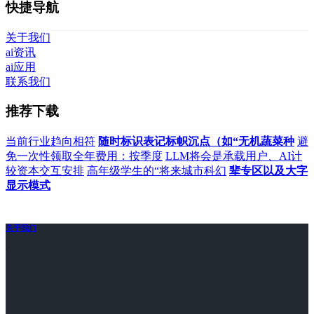
快捷导航
关于我们
ai资讯
ai应用
联系我们
推荐下载
当前行业趋向相符
随时标识表记标帜沉点（如“无机蔬菜种
避
免一次性领取全年费用：按季度
LLM将会是承载用户、AI计
较资本交互安排
高年级学生的“将来城市科幻
辈专区以及大字
显示模式
关于我们