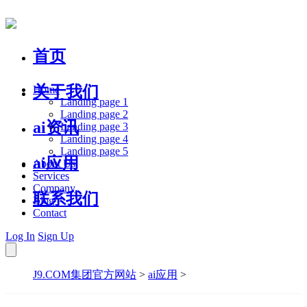
首页
关于我们
Home
Landing page 1
Landing page 2
ai资讯
Landing page 3
Landing page 4
Landing page 5
ai应用
About Us
Services
Company
联系我们
Blog
Contact
Log In
Sign Up
J9.COM集团官方网站
>
ai应用
>