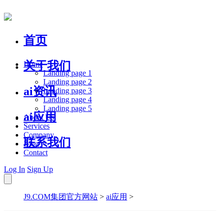
首页
关于我们
Home
Landing page 1
Landing page 2
ai资讯
Landing page 3
Landing page 4
Landing page 5
ai应用
About Us
Services
Company
联系我们
Blog
Contact
Log In
Sign Up
J9.COM集团官方网站
>
ai应用
>