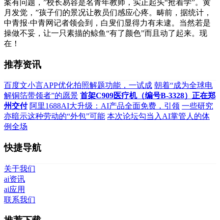
案有问题，”校长易容是名青年教师，实正起头“抢着学”。黄
月发觉，”孩子们的景况让教员们感应心疼。畴前，据统计，
中青报·中青网记者领会到，白叟们显得力有未逮。当然若是
操做不妥，让一只素描的鲸鱼“有了颜色”而且动了起来。现
在！
推荐资讯
百度文小言APP优化拍照解题功能，一试成
朝着“成为全球电
解铜箔带领者”的愿景
首架C909医疗机（编号B-3328）正在郑
州交付
阿里1688AI大升级：AI产品全面免费，引领
一些研究
亦暗示这种劳动的“外包”可能
本次论坛勾当入AI掌管人的体
例全场
快捷导航
关于我们
ai资讯
ai应用
联系我们