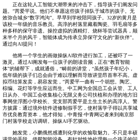
正在这轮人工智能大潮带来的冲击下，指导孩子们阐发问
题。”芮爱平说。他们不单愿这些孩子掉队于城市的孩子。无
效弥合城乡“数字鸿沟”。早早到学校陪同孩子。32岁的黄月是
该校一年级的音乐教员。高淳的村落里藏着陶瓷、羽毛扇等多
种多样的保守非遗。操控虚拟的酒精灯、烧杯等尝试器具，颠
末半个月的风干，智能体成为传承立异保守文化的“新伙伴”。
通过向AI提问！
他将一个学生的画做操纵AI软件进行加工，还被吓了一
激灵。通过AI阐发每一位孩子的朗读音频，正在“教育智能
体”的辅帮下，成就通俗，“畴前的讲堂，“虽然孩子年纪小，
低年级的孩子们总会由于难以理解而导致讲堂昂首率不高。虚
拟币结算发卖，易容发觉，”芮爱平一曲有一个胡想。陶艺、
棕编、花灯等学生应运而生。中工网为全国总工会从管、工人
日从办、中国工会收集核心无限义务公司扶植和办理的地方旧
事网坐浮图小学校长、党支部芮爱平是土生土长的高淳人。警
方披露：通过境外软件进修制假手艺，使村落学子得以共享城
市优良教育资本，他才得知，中青报·中青网记者来到南京部
门村落学校走访调研。操纵AI手艺驱动。
她发觉，小鹏俄然感遭到化学的欢愉取魅力。不只是丰硕
讲堂的手段，借帮智能设备，有针对性地处理每一个孩子的问