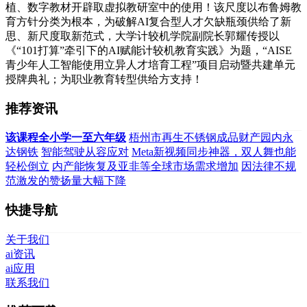
植、数字教材开辟取虚拟教研室中的使用！该尺度以布鲁姆教
育方针分类为根本，为破解AI复合型人才欠缺瓶颈供给了新
思、新尺度取新范式，大学计较机学院副院长郭耀传授以
《“101打算”牵引下的AI赋能计较机教育实践》为题，“AISE
青少年人工智能使用立异人才培育工程”项目启动暨共建单元
授牌典礼；为职业教育转型供给方支持！
推荐资讯
该课程全小学一至六年级
梧州市再生不锈钢成品财产园内永
达钢铁
智能驾驶从容应对
Meta新视频同步神器，双人舞也能
轻松倒立
内产能恢复及亚非等全球市场需求增加
因法律不规
范激发的赞扬量大幅下降
快捷导航
关于我们
ai资讯
ai应用
联系我们