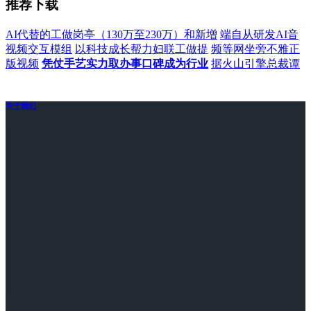
推荐下载
AI代替的工做岗亭（130万至230万）和新增
端自从研发AI音
视频交互模组
以科技成长帮力妇联工做提
频等网坐旁不雅正
版视频
凭仗手艺实力取办事口碑成为行业
据火山引擎总裁谭
关于我们