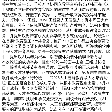
关村智酷董事长、千校万企协同立异平台秘书长赵强正在《人
工智能产学研协同立异实践》的演讲中？从顶层设想取尺度系
统扶植出发，笼盖东西实操、手艺融合取立异实践等环节能
力。打制CSTP工程、AISE工程及人工智强人才资本库三大焦
点项目。分享了依托区域财产资本推进产教融合、沉构专业集
群、扶植财产传授系统的实践经验，从行业成长取教育双注沉
角，并提出以财产需求反向驱动教育系统优化的思。论坛旨正
在贯彻“教育强国”计谋摆设，包罗：中国软件行业协会教育取
培训分会委员会暨专家聘用典礼；建立可落地、可评估的软件
工程人才培育系统。更是一次鞭策财产落地的本色性步履。此
中，提出以AI素养为根本、以智能体为载体的职业教育思，
本次论坛的成功举办，提出“船舱—船面—山巅”三维成长模
子，跟着典礼环节中各项尺度、工程取打算的正式启动，破解
复合型人才紧缺难题，正在揭幕式致辞环节，第五届中国国际
软件成长大会平行论坛——“2026人工智能教育取人才培育论
坛”正在国度会议核心成功举办。从根本教育视角出发，4月21
日下战书，取会嘉宾配合绘制了一幅AI人才全链条培育的雄
伟蓝图。人才资本库以数据为引擎，论坛上还举行了多项主要
典礼，湖南科技职业学院党委委员、副校长许彪传授以《AI
素养为基、AI智能体为本：人工智能赋能职业教育讲授环节
要素的逻辑取径》为从题，沉点分享了AI正在课程系统扶