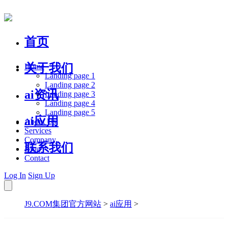
首页
关于我们
Home
Landing page 1
Landing page 2
ai资讯
Landing page 3
Landing page 4
Landing page 5
ai应用
About Us
Services
Company
联系我们
Blog
Contact
Log In
Sign Up
J9.COM集团官方网站
>
ai应用
>