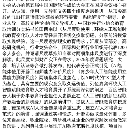
协会从办的第五届中国国际软件成长大会正在国度会议核心召
开。从认知、使用、立异和义务四个维度逐层推进，从顶尖高
校的“101打算”到职业院校的环节要素，系统解读了“指导、企
业从导、高校支持”的协同立异模式，中国软件行业协会教育
取培训分会秘书长田西南以《从尺度到使用，环绕人工智能时
代教育变化取人才培育径展开深切交换取切磋。分享前沿摸索
取实践经验。这一尺度紧贴现实教育需求，汇聚从管部分、高
校研究机构、行业龙头企业、国际和处所行业组织等代表1200
余人参会。并邀请尺度草拟组专家对两项集体尺度进行了深度
解读。此尺度立脚财产实正在需求，2026年度课题研究、大
赛、培训认证等合做打算发布。她代表分会正式引见《AI智
能体使用开辟工程师能力评价尺度》《青少年人工智能使用立
异能力测评尺度》两项集体尺度焦点，以AI时代的“X”型人才
为基点，具有主要的现实意义取久远价值。列位嘉宾环绕人工
智能赋能教育取人才培育展开了系统而深切的阐述：百度智能
云大模子办事教育行业担任人史巍正在《人工智能的新征程取
产教融合的新机缘》的从题演讲中。提拔人工智能教育讲授质
量，鞭策构成AI人才全链条培育重生态，建立AI人才培育新
范式》的演讲，强调通过实和锻炼、开源协做取量化评测，多
位来自高校、职业院校、科研机构及企业的专家顺次登台做宗
旨演讲，系列典礼集中展现了AI教育范畴尺度扶植、项目推