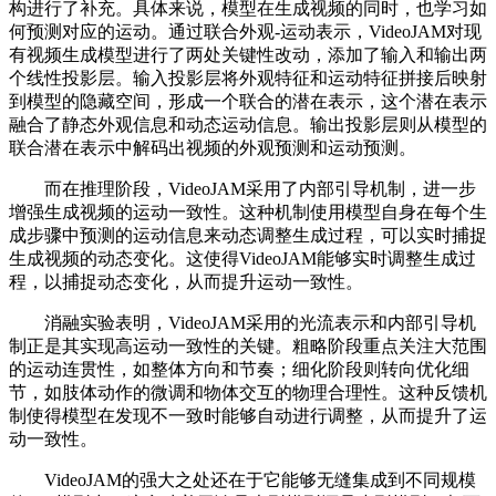
构进行了补充。具体来说，模型在生成视频的同时，也学习如
何预测对应的运动。通过联合外观-运动表示，VideoJAM对现
有视频生成模型进行了两处关键性改动，添加了输入和输出两
个线性投影层。输入投影层将外观特征和运动特征拼接后映射
到模型的隐藏空间，形成一个联合的潜在表示，这个潜在表示
融合了静态外观信息和动态运动信息。输出投影层则从模型的
联合潜在表示中解码出视频的外观预测和运动预测。
而在推理阶段，VideoJAM采用了内部引导机制，进一步
增强生成视频的运动一致性。这种机制使用模型自身在每个生
成步骤中预测的运动信息来动态调整生成过程，可以实时捕捉
生成视频的动态变化。这使得VideoJAM能够实时调整生成过
程，以捕捉动态变化，从而提升运动一致性。
消融实验表明，VideoJAM采用的光流表示和内部引导机
制正是其实现高运动一致性的关键。粗略阶段重点关注大范围
的运动连贯性，如整体方向和节奏；细化阶段则转向优化细
节，如肢体动作的微调和物体交互的物理合理性。这种反馈机
制使得模型在发现不一致时能够自动进行调整，从而提升了运
动一致性。
VideoJAM的强大之处还在于它能够无缝集成到不同规模