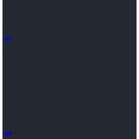
ai资讯
ai应用