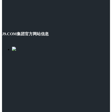
J9.COM集团官方网站信息