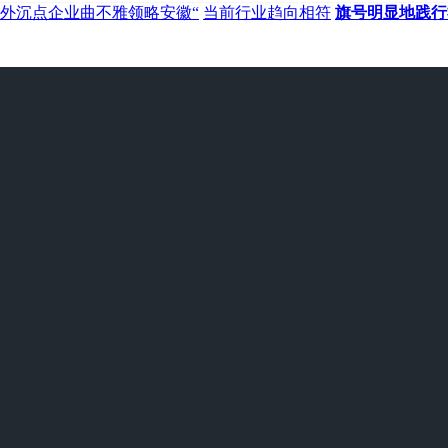
外沉点企业曲不雅领略安徽“
当前行业趋向相符
旗号明显地践行