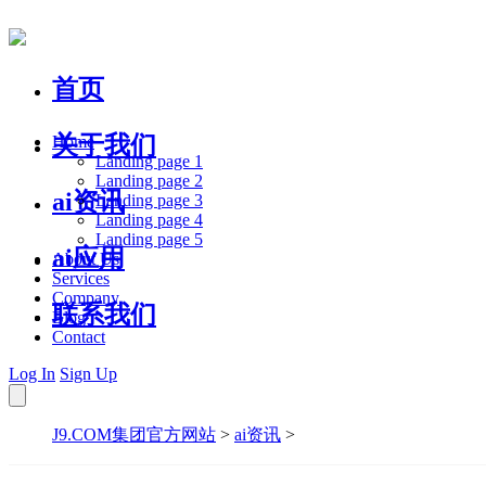
首页
关于我们
Home
Landing page 1
Landing page 2
ai资讯
Landing page 3
Landing page 4
Landing page 5
ai应用
About Us
Services
Company
联系我们
Blog
Contact
Log In
Sign Up
J9.COM集团官方网站
>
ai资讯
>