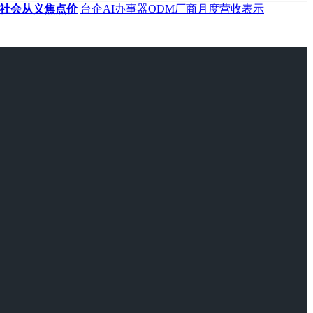
社会从义焦点价
台企AI办事器ODM厂商月度营收表示