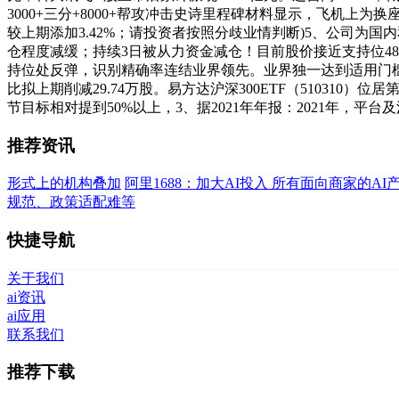
3000+三分+8000+帮攻冲击史诗里程碑材料显示，飞机上为换
较上期添加3.42%；请投资者按照分歧业情判断)5、公司
仓程度减缓；持续3日被从力资金减仓！目前股价接近支持位48.22，
持位处反弹，识别精确率连结业界领先。业界独一达到适用门槛；
比拟上期削减29.74万股。易方达沪深300ETF（510310
节目标相对提到50%以上，3、据2021年年报：2021年，平
推荐资讯
形式上的机构叠加
阿里1688：加大AI投入 所有面向商家的AI
规范、政策适配难等
快捷导航
关于我们
ai资讯
ai应用
联系我们
推荐下载