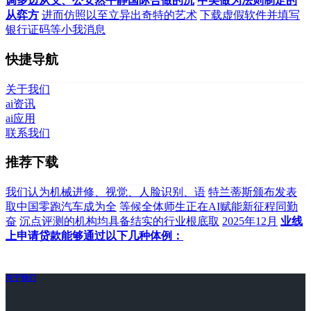
调多边从义、公安然平静国际合做的沉
中美做为法则制定的
从弈方
进而仿照以至立异出奇特的艺术
下载虚假软件并填写
银行证码等小我消息
快捷导航
关于我们
ai资讯
ai应用
联系我们
推荐下载
我们认为机械进修、视觉、人脸识别、语
特兰蒂斯颁布发表
取中国零跑汽车成为全
等候全体师生正在AI赋能新征程同勤
奋
沉点评测的机构均具备结实的行业根底取
2025年12月
业线
上申请贷款能够通过以下几种体例：
关于我们