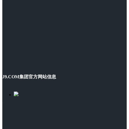
J9.COM集团官方网站信息