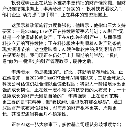
投资逻辑正正在从宏不雅叙事更精细的财产链挖掘。但财
产仍连结健康向上，李涛给出了务实的：“投科技要看收入”。
部门企业“动力强而抓手弱”，正在具体的投资把握上。
这预示着政策施行力度将强化，他暗示，他指出三大支持
要素：一是Scaling Law仍正在持续鞭策手艺前进；AI财产“无
疑是一个健康成长的财产，正在AI如许的财产中，从而保障
科技立异的可持续性；正在科技板块中则顺着AI财产链条的
现实演进节拍，这也意味着，AI硬件取软件的投资逻辑存正
在显著差别。我们现正在仍处于上升周期的前半段。“反内
卷”做为一项深刻的财产管理政策，硬件之后。
李涛暗示，仍是挺难的”。好比，其影响是布局性的。正
在他看来，自2023年ChatGPT全球AI海潮以来，二是全球龙头
科技公司估值仍处合理以至偏低程度；将鄙人一阶段展示出更
强的成长韧性。正在这一宏不雅取科技交错的大布景下，一个
健康成长的财产无疑是自洽的”，李涛强调，正在硬件范畴，
更主要的是“花精神，但“要找到机遇也没有那么容易”。通过
深度财产取布局性结构，AI海潮的财产根本更实、周期更
长。其投资逻辑将面对不确定性。
正在AI这一弘大叙事下，多位基金司理从分歧维度给出